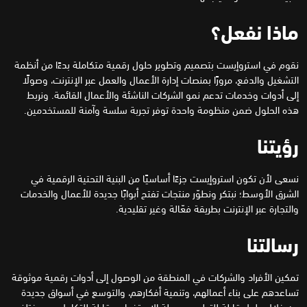
ماذا نفعل؟
نقوم في استروإيست بتصميم وتطوير حلول رقمية متكاملة بدءًا من أنظمة
التشغيل والدفع، مرورًا بمنصات إدارة الأعمال والعمل عبر الإنترنت، وصولًا
إلى أدوات وخدمات تدعم نمو الشركات الناشئة والأعمال القائمة. ونربط
هذه الحلول ضمن منظومة واحدة توفر تجربة سلسة وآمنة للمستخدمين.
رؤيتنا
نسعى لأن تكون استروإيست جزءًا أساسيًا من البنية التحتية الرقمية في
الشرق الأوسط؛ نبتكر ونطوّر منتجات تفتح أبوابًا جديدة للأعمال والخدمات
والتجارة عبر الإنترنت بطريقة فعّالة وغير تقليدية.
رسالتنا
تمكين الأفراد والشركات في المنطقة من الوصول إلى أدوات رقمية موثوقة
تساعدهم على بناء أعمالهم، وتنمية أفكارهم، والتوسع في أسواق جديدة
من خلال حلول قابلة للتطوير وسهلة الاستخدام وقابلة للتكامل مع مختلف