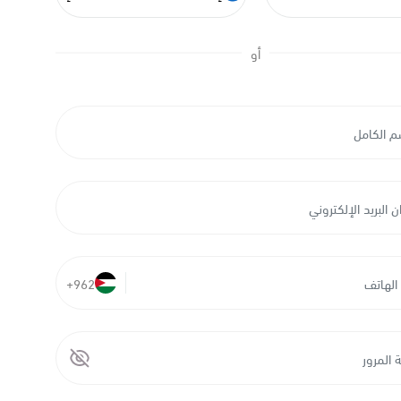
أو
+962